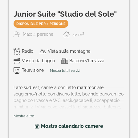
Junior Suite "Studio del Sole"
DISPONIBILE PER 2 PERSONE
2
Max: 4 persone
42
m
Radio
Vista sulla montagna
Vasca da bagno
Balcone/terrazza
Televisione
Mostra tutti i servizi
Lato sud-est, camera con letto matrimoniale,
soggiorno/notte con divano letto, bovindo panoramico,
bagno con vasca e WC, asciugacapelli, accappatoio,
minibar, 2 TV via cavo, cassetta di sicurezza, balcone,
ideale per famiglie e coppie che dormano divise.
Mostra altro
Ampiezza della camera: ca. 42 m²
Mostra calendario camere