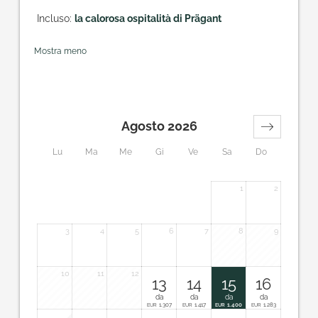
Incluso:
la calorosa ospitalità di Prägant
Mostra meno
Agosto 2026
Lu
Ma
Me
Gi
Ve
Sa
Do
1
2
3
4
5
6
7
8
9
10
11
12
13
14
15
16
da
da
da
da
1.307
1.417
1.400
1.283
EUR
EUR
EUR
EUR