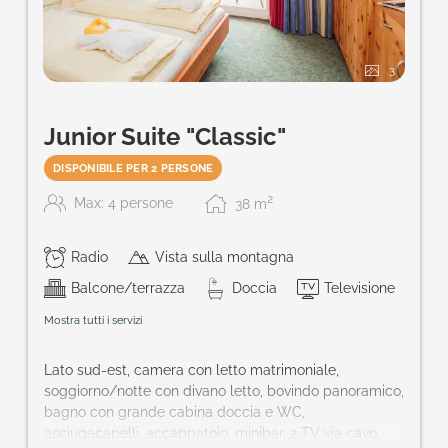
3
Junior Suite "Classic"
DISPONIBILE PER 2 PERSONE
2
Max: 4 persone
38
m
Radio
Vista sulla montagna
Balcone/terrazza
Doccia
Televisione
Mostra tutti i servizi
Lato sud-est, camera con letto matrimoniale,
soggiorno/notte con divano letto, bovindo panoramico,
bagno con grande cabina doccia e WC,
asciugacapelli, accappatoio, minibar, 2 TV via cavo,