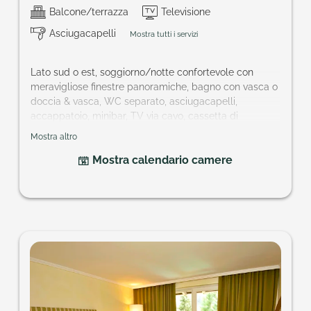
Balcone/terrazza
Televisione
Asciugacapelli
Mostra tutti i servizi
Lato sud o est, soggiorno/notte confortevole con
meravigliose finestre panoramiche, bagno con vasca o
doccia & vasca, WC separato, asciugacapelli,
accappatoio, minibar, TV via cavo, cassetta di
sicurezza, balcone francese o terrazzo.
Mostra altro
Ampiezza della camera: ca. 32 m²
Mostra calendario camere