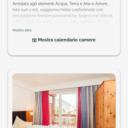
Arredata agli elementi Acqua, Terra e Aria e Amore,
lato sud o est, soggiorno/notte confortevole con
meravigliose finestre panoramiche, bagno con doccia
e WC, asciugacapelli, accappatoio, telefono, TV via
cavo, in parte minibar, cassetta di sicurezza, balcone.
Mostra altro
Ampiezza della camera: ca. 30 m²
Mostra calendario camere
Vogliono un
particolare elemento
della natura?
hotel@praegant.at