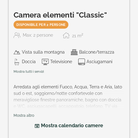
Camera elementi "Classic"
DISPONIBILE PER 2 PERSONE
2
Max: 2 persone
21
m
Vista sulla montagna
Balcone/terrazza
Doccia
Televisione
Asciugamani
Mostra tutti i servizi
Arredata agli elementi Fuoco, Acqua, Terra e Aria, lato
sud o est, soggiorno/notte confortevole con
meravigliose finestre panoramiche, bagno con doccia
e WC, asciugacapelli, accappatoio, telefono, TV via
cavo, in parte minibar, cassetta di sicurezza, balcone.
Mostra altro
Ampiezza della camera: ca. 24 m²
Mostra calendario camere
V
ogliono un
particolare elemento
della natura?
hotel@praegant.at