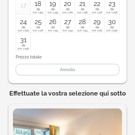
18
19
20
21
22
23
17
da
da
da
da
da
da
1.491
1.339
1.282
1.256
1.126
1.098
EUR
EUR
EUR
EUR
EUR
EUR
24
25
26
27
28
29
30
da
da
da
da
da
da
da
1.098
1.126
1.154
1.154
1.154
1.126
1.098
EUR
EUR
EUR
EUR
EUR
EUR
EUR
31
da
1.098
EUR
Prezzo totale
Annulla
Effettuate la vostra selezione qui sotto