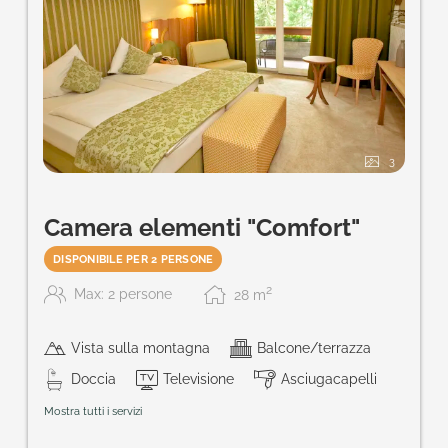
3
Camera elementi "Comfort"
DISPONIBILE PER 2 PERSONE
2
Max: 2 persone
28
m
Vista sulla montagna
Balcone/terrazza
Doccia
Televisione
Asciugacapelli
Mostra tutti i servizi