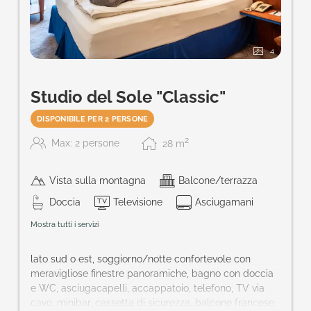
4
Studio del Sole "Classic"
DISPONIBILE PER 2 PERSONE
2
Max: 2 persone
28
m
Vista sulla montagna
Balcone/terrazza
Doccia
Televisione
Asciugamani
Mostra tutti i servizi
lato sud o est, soggiorno/notte confortevole con
meravigliose finestre panoramiche, bagno con doccia
e WC, asciugacapelli, accappatoio, telefono, TV via
cavo, minibar, cassetta di sicurezza, balcone francese