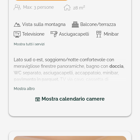
2
Max: 3 persone
28
m
Vista sulla montagna
Balcone/terrazza
Televisione
Asciugacapelli
Minibar
Mostra tutti i servizi
Lato sud o est, soggiorno/notte confortevole con
meravigliose finestre panoramiche, bagno con
doccia
,
WC separato, asciugacapelli, accappatoio, minibar,
pavimento in parquet,
TV via cavo, cassetta di
sicurezza, balcone.
Mostra altro
Ampiezza della camera: ca. 28 m²
Mostra calendario camere