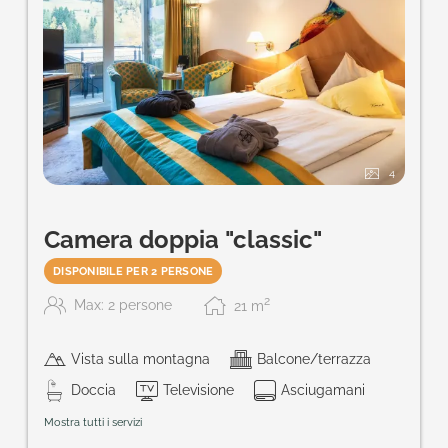
4
Camera doppia "classic"
DISPONIBILE PER 2 PERSONE
2
Max: 2 persone
21
m
Vista sulla montagna
Balcone/terrazza
Doccia
Televisione
Asciugamani
Mostra tutti i servizi