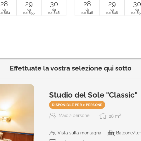
28
29
30
28
29
30
da
da
da
da
da
da
864
855
846
846
846
85
UR
EUR
EUR
EUR
EUR
EUR
Effettuate la vostra selezione qui sotto
Studio del Sole "Classic"
DISPONIBILE PER 2 PERSONE
2
Max: 2 persone
28
m
Vista sulla montagna
Balcone/ter