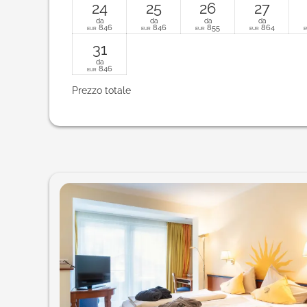
24
25
26
27
da
da
da
da
846
846
855
864
EUR
EUR
EUR
EUR
E
31
da
846
EUR
Prezzo totale