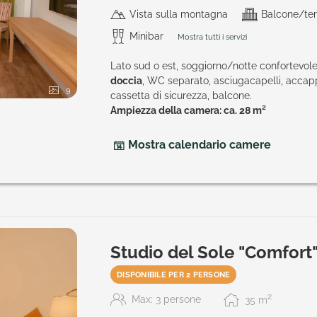
Vista sulla montagna
Balcone/ter
Minibar
Mostra tutti i servizi
Lato sud o est, soggiorno/notte confortevol
doccia
, WC separato, asciugacapelli, accapp
9
cassetta di sicurezza, balcone.
Ampiezza della camera: ca. 28 m²
Mostra calendario camere
Studio del Sole "Comfort
DISPONIBILE PER 2 PERSONE
2
Max: 3 persone
35
m