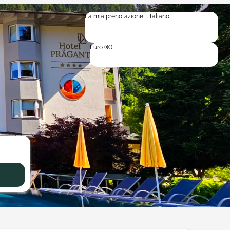
La mia prenotazione
Italiano
Italiano
Deutsch
English
Euro (€)
Prezzo medio per notte