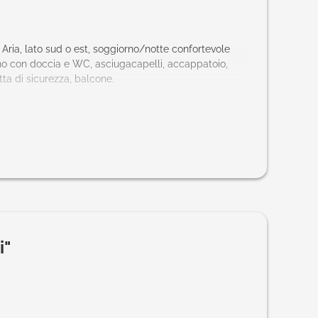
Aria, lato sud o est, soggiorno/notte confortevole
no con doccia e WC, asciugacapelli, accappatoio,
tta di sicurezza, balcone.
ra? hotel@praegant.at
i"