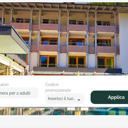
atori
Codice
promozionale
mera
per
2 adulti
Applica
Inserisci il tuo codice