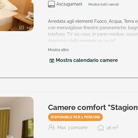
Asciugamani
Mostra tutti i servizi
Arredata agli elementi Fuoco, Acqua, Terra e 
10
con meravigliose finestre panoramiche, bag
telefono, TV via cavo, in parte minibar, casse
Ampiezza della camera: ca. 24 m²
Mostra altro
V
ogliono un
particolare elemento
della natu
Mostra calendario camere
Camere comfort "Stagion
DISPONIBILE PER 2 PERSONE
2
Max: 3 persone
28
m