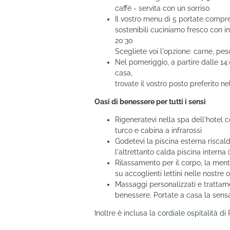
caffè - servita con un sorriso
Il vostro menu di 5 portate compre
sostenibili cuciniamo fresco con in
20:30
Scegliete voi l'opzione: carne, pe
Nel pomeriggio, a partire dalle 14:0
casa,
trovate il vostro posto preferito n
Oasi di benessere per tutti i sensi
Rigeneratevi nella spa dell'hotel
turco e cabina a infrarossi
Godetevi la piscina esterna riscal
l'altrettanto calda piscina interna 
Rilassamento per il corpo, la men
su accoglienti lettini nelle nostre o
Massaggi personalizzati e trattame
benessere. Portate a casa la sen
Inoltre è inclusa
la cordiale ospitalità di