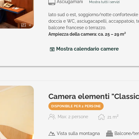
Asciugamani
Mostra tutti i servizi
lato sud o est, soggiorno/notte confortevol
doccia e WC, asciugacapelli, accappatoio, tel
4
balcone francese o terrazzo.
Ampiezza della camera: ca. 25 – 29 m²
Mostra calendario camere
Camera elementi "Classic
DISPONIBILE PER 2 PERSONE
2
Max: 2 persone
21
m
Vista sulla montagna
Balcone/ter