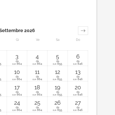
Settembre 2026
Gi
Ve
Sa
Do
3
4
5
6
da
da
da
da
5
864
864
855
846
EUR
EUR
EUR
EUR
10
11
12
13
da
da
da
da
5
864
864
855
846
EUR
EUR
EUR
EUR
17
18
19
20
da
da
da
da
5
864
864
855
846
EUR
EUR
EUR
EUR
24
25
26
27
da
da
da
da
5
864
864
855
846
EUR
EUR
EUR
EUR