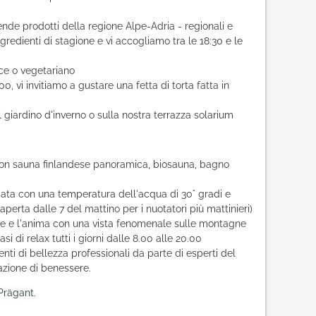
nde prodotti della regione Alpe-Adria - regionali e
gredienti di stagione e vi accogliamo tra le 18:30 e le
sce o vegetariano
0, vi invitiamo a gustare una fetta di torta fatta in
el giardino d'inverno o sulla nostra terrazza solarium
 con sauna finlandese panoramica, biosauna, bagno
data con una temperatura dell'acqua di 30° gradi e
(aperta dalle 7 del mattino per i nuotatori più mattinieri)
te e l'anima con una vista fenomenale sulle montagne
asi di relax tutti i giorni dalle 8.00 alle 20.00
nti di bellezza professionali da parte di esperti del
sazione di benessere.
 Prägant
.