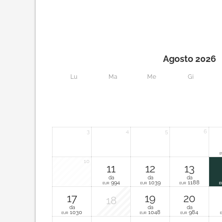
Agosto 2026
Lu
Ma
Me
Gi
3
4
5
6
E
10
11
12
13
da
da
da
994
1039
1188
EUR
EUR
EUR
E
17
19
20
18
da
da
da
1030
1048
984
EUR
EUR
EUR