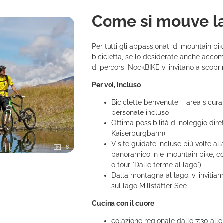
 si mouve la bici?
Come si mouve la
Per tutti gli appassionati di mountain bi
bicicletta, se lo desiderate anche accom
di percorsi NockBIKE vi invitano a scoprir
Per voi, incluso
Biciclette benvenute – area sicura 
personale incluso
Ottima possibilità di noleggio di
Kaiserburgbahn)
Visite guidate incluse più volte al
6
panoramico in e-mountain bike, cor
o tour "Dalle terme al lago")
Dalla montagna al lago: vi invitiam
sul lago Millstätter See
Cucina con il cuore
colazione regionale dalle 7:30 alle