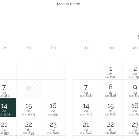
Mostra meno
Ve
Sa
Do
Lu
Ma
Me
1
2
1
2
da
da
846
85
EUR
EUR
9
7
7
8
9
8
da
da
da
da
984
846
846
85
UR
EUR
EUR
EUR
14
15
16
14
15
16
da
da
da
da
da
da
1101
1094
994
846
846
85
UR
EUR
EUR
EUR
EUR
EUR
21
22
23
21
22
23
da
da
da
da
da
da
952
855
846
846
846
85
EUR
EUR
EUR
EUR
EUR
EUR