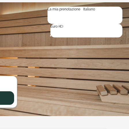
La mia prenotazione
Italiano
Italiano
Deutsch
English
Euro (€)
Prezzo medio per notte