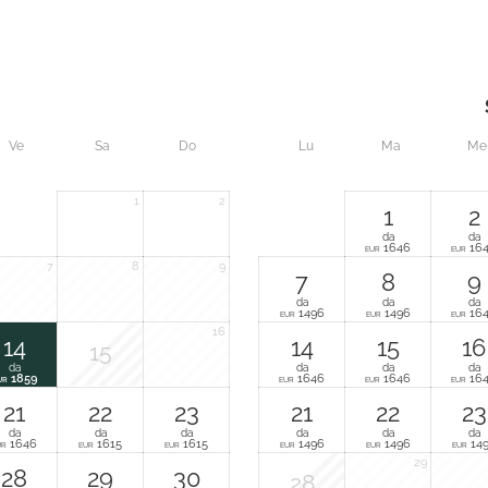
Ve
Sa
Do
Lu
Ma
Me
1
2
1
2
da
da
1646
16
EUR
EUR
7
8
9
7
8
9
da
da
da
1496
1496
16
EUR
EUR
EUR
16
14
14
15
16
15
da
da
da
da
1859
1646
1646
16
UR
EUR
EUR
EUR
21
22
23
21
22
23
da
da
da
da
da
da
1646
1615
1615
1496
1496
14
UR
EUR
EUR
EUR
EUR
EUR
29
28
29
30
28