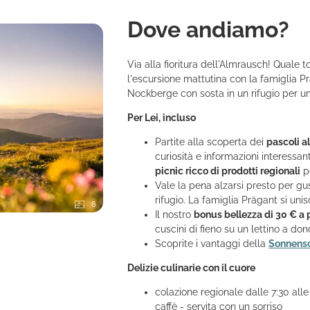
e andiamo?
Dove andiamo?
Via alla fioritura dell'Almrausch! Quale 
l'escursione mattutina con la famiglia Pr
Nockberge con sosta in un rifugio per u
Per Lei, incluso
Partite alla scoperta dei
pascoli al
curiosità e informazioni interessa
picnic ricco di prodotti regionali
pe
Vale la pena alzarsi presto per g
rifugio. La famiglia Prägant si unis
6
Il nostro
bonus bellezza di 30 € a
cuscini di fieno su un lettino a don
Scoprite i vantaggi della
Sonnens
Delizie culinarie con il cuore
colazione regionale dalle 7:30 alle
caffè - servita con un sorriso