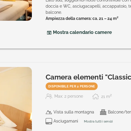
doccia e WC, asciugacapelli, accappatoio, tel
balcone.
4
Ampiezza della camera: ca. 21 – 24 m²
Mostra calendario camere
Camera elementi "Classic
DISPONIBILE PER 2 PERSONE
2
Max: 2 persone
21
m
Vista sulla montagna
Balcone/ter
Asciugamani
Mostra tutti i servizi