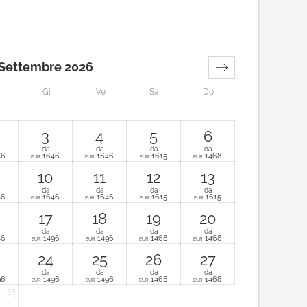
Settembre 2026
Gi
Ve
Sa
Do
3
4
5
6
da
da
da
da
46
1646
1646
1615
1468
EUR
EUR
EUR
EUR
10
11
12
13
da
da
da
da
46
1646
1646
1615
1615
EUR
EUR
EUR
EUR
17
18
19
20
da
da
da
da
46
1496
1496
1468
1468
EUR
EUR
EUR
EUR
24
25
26
27
da
da
da
da
96
1496
1496
1468
1468
EUR
EUR
EUR
EUR
30