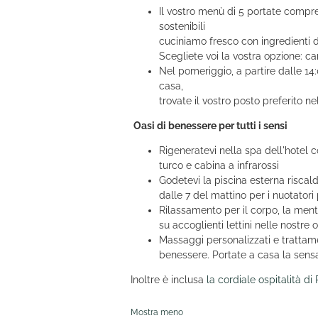
Il vostro menù di 5 portate compre
sostenibili
cuciniamo fresco con ingredienti d
Scegliete voi la vostra opzione: c
Nel pomeriggio, a partire dalle 14:0
casa,
trovate il vostro posto preferito n
Oasi di benessere per tutti i sensi
Rigeneratevi nella spa dell'hotel
turco e cabina a infrarossi
Godetevi la piscina esterna riscald
dalle 7 del mattino per i nuotatori 
Rilassamento per il corpo, la men
su accoglienti lettini nelle nostre o
Massaggi personalizzati e trattame
benessere. Portate a casa la sens
Inoltre è inclusa
la cordiale ospitalità di
Mostra meno