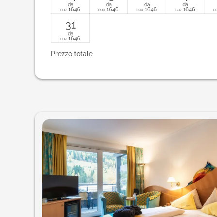
da
da
da
da
1646
1646
1646
1646
EUR
EUR
EUR
EUR
E
31
da
1646
EUR
Prezzo totale