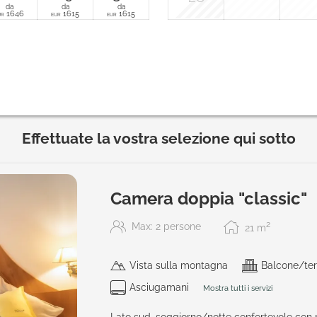
da
da
da
1646
1615
1615
UR
EUR
EUR
Effettuate la vostra selezione qui sotto
Camera doppia "classic"
2
Max: 2 persone
21
m
Vista sulla montagna
Balcone/ter
Asciugamani
Mostra tutti i servizi
Lato sud, soggiorno/notte confortevole con