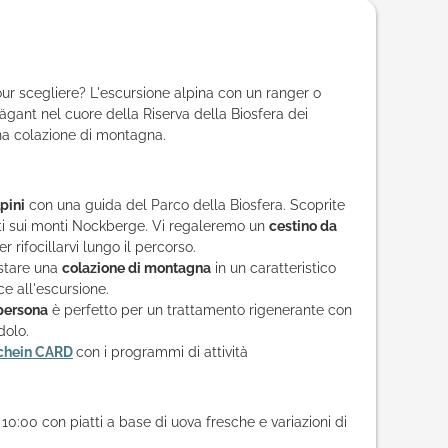
tour scegliere? L'escursione alpina con un ranger o
ägant nel cuore della Riserva della Biosfera dei
na colazione di montagna.
pini
con una guida del Parco della Biosfera. Scoprite
nti sui monti Nockberge. Vi regaleremo un
cestino da
r rifocillarvi lungo il percorso.
ustare una
colazione di montagna
in un caratteristico
ce all'escursione.
 persona
è perfetto per un trattamento rigenerante con
dolo.
chein CARD
con i programmi di attività
 10:00 con piatti a base di uova fresche e variazioni di