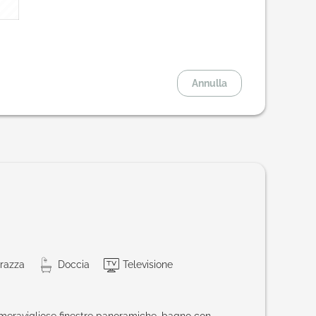
Annulla
razza
Doccia
Televisione
 meravigliose finestre panoramiche, bagno con