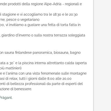
nde prodotti della regione Alpe-Adria - regionali e
i stagione e vi accogliamo tra le 18:30 e le 20:30
arne, pesce o vegetariano
0, vi invitiamo a gustare una fetta di torta fatta in
el giardino d'inverno o sulla nostra terrazza soleggiata
 con sauna finlandese panoramica, biosauna, bagno
ata a 30° e la piscina interna altrettanto calda (aperta
più mattinieri)
te e l'anima con una vista fenomenale sulle montagne
asi di relax, tutti i giorni dalle 8.00 alle 20.00
nti di bellezza professionali da parte di esperti del
azione di benessere.
 Prägant
.