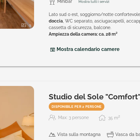
Minibar
Mostra tutti i servizi
Lato sud o est, soggiorno/notte confortevol
doccia
, WC separato, asciugacapelli, accapp
9
cassetta di sicurezza, balcone.
Ampiezza della camera: ca. 28 m²
Mostra calendario camere
Studio del Sole "Comfort
DISPONIBILE PER 2 PERSONE
2
Max: 3 persone
35
m
Vista sulla montagna
Vasca da b