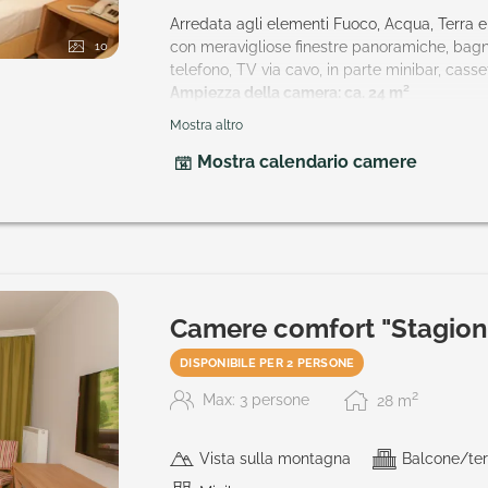
Arredata agli elementi Fuoco, Acqua, Terra e 
10
con meravigliose finestre panoramiche, bag
telefono, TV via cavo, in parte minibar, casse
Ampiezza della camera: ca. 24 m²
Mostra altro
V
ogliono un
particolare elemento
della natu
Mostra calendario camere
Camere comfort "Stagion
DISPONIBILE PER 2 PERSONE
2
Max: 3 persone
28
m
Vista sulla montagna
Balcone/ter