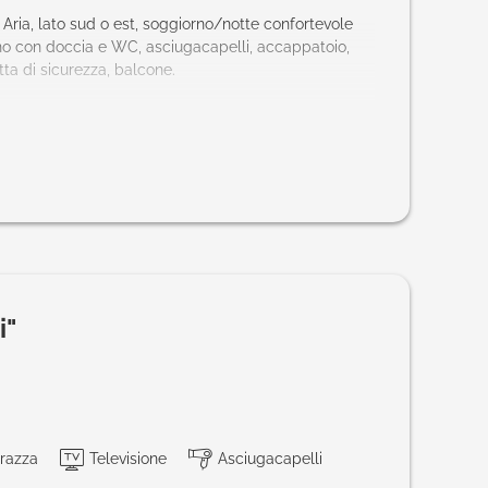
Aria, lato sud o est, soggiorno/notte confortevole
no con doccia e WC, asciugacapelli, accappatoio,
tta di sicurezza, balcone.
ra? hotel@praegant.at
i"
razza
Televisione
Asciugacapelli