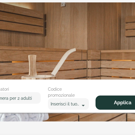
atori
Codice
promozionale
mera
per
2 adulti
Applica
Inserisci il tuo codice