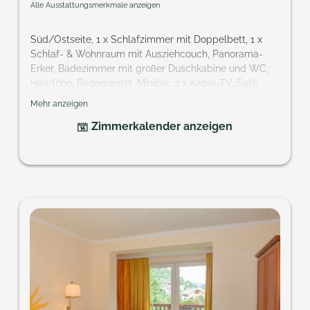
Alle Ausstattungsmerkmale anzeigen
Süd/Ostseite, 1 x Schlafzimmer mit Doppelbett, 1 x
Schlaf- & Wohnraum mit Ausziehcouch, Panorama-
Erker, Badezimmer mit großer Duschkabine und WC,
Haarföhn, Bademantel, Minibar, 2 x Kabel-TV, Safe,
Balkon; Ideal für Familien und Paare, die getrennt
Mehr anzeigen
schlafen.
Zimmerkalender anzeigen
Größe: ca. 37 m²