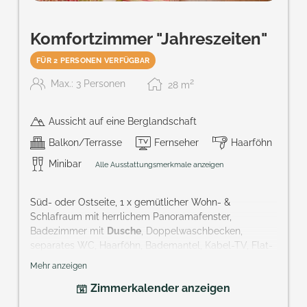
Komfortzimmer "Jahreszeiten"
FÜR 2 PERSONEN VERFÜGBAR
2
Max.: 3 Personen
28
m
Aussicht auf eine Berglandschaft
Balkon/Terrasse
Fernseher
Haarföhn
Minibar
Alle Ausstattungsmerkmale anzeigen
Süd- oder Ostseite, 1 x gemütlicher Wohn- &
Schlafraum mit herrlichem Panoramafenster,
Badezimmer mit
Dusche
, Doppelwaschbecken,
separates WC, Haarföhn, Bademantel, Kabel-TV, Flat-
Screen TV,
Holzboden
, Telefon, Minibar, Safe, Balkon.
Mehr anzeigen
Größe: ca. 28 m²
Zimmerkalender anzeigen