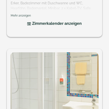
Erker, Badezimmer mit Duschwanne und WC,
Haarföhn, Bademantel, Minibar, 2 x Kabel-TV, Safe,
Balkon; Ideal für Familien und Paare, die getrennt
Mehr anzeigen
schlafen.
Zimmerkalender anzeigen
Größe: ca. 42 m²