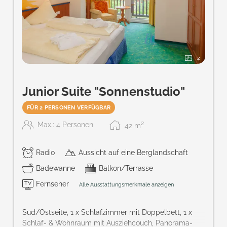
2
Junior Suite "Sonnenstudio"
FÜR 2 PERSONEN VERFÜGBAR
2
Max.: 4 Personen
42
m
Radio
Aussicht auf eine Berglandschaft
Badewanne
Balkon/Terrasse
Fernseher
Alle Ausstattungsmerkmale anzeigen
Süd/Ostseite, 1 x Schlafzimmer mit Doppelbett, 1 x
Schlaf- & Wohnraum mit Ausziehcouch, Panorama-