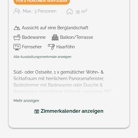
FÜR 2 PERSONEN VERFÜGBAR
2
Max.: 3 Personen
35
m
Aussicht auf eine Berglandschaft
Badewanne
Balkon/Terrasse
Fernseher
Haarföhn
Alle Ausstattungsmerkmale anzeigen
Süd- oder Ostseite, 1 x gemütlicher Wohn- &
Schlafraum mit herrlichem Panoramafenster,
Badezimmer mit Badewanne oder Dusche &
Badewanne, begehbarer Schrank, separates WC,
allergiefreier Teppich, Haarföhn, Bademantel, Kabel-
Mehr anzeigen
TV, Telefon, Minibar, Safe, französischer Balkon oder
Zimmerkalender anzeigen
Terrasse
Größe: ca. 32 m²