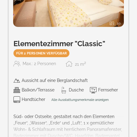
10
Elementezimmer "Classic"
FÜR 2 PERSONEN VERFÜGBAR
2
Max.: 2 Personen
21
m
Aussicht auf eine Berglandschaft
Balkon/Terrasse
Dusche
Fernseher
Handtücher
Alle Ausstattungsmerkmale anzeigen
Süd- oder Ostseite, gestaltet nach den Elementen
„Feuer“, „Wasser“, „Erde“ und „Luft“, 1 x gemütlicher
Wohn- & Schlafraum mit herrlichem Panoramafenster,
Badezimmer mit Dusche/WC, Haarföhn, Bademantel,