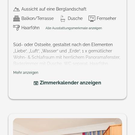
Aussicht auf eine Berglandschaft
Balkon/Terrasse
Dusche
Fernseher
Haarföhn
Alle Ausstattungsmerkmale anzeigen
Süd- oder Ostseite, gestaltet nach den Elementen
„Liebe“, „Luft“, „Wasser“ und „Erde“, 1 x gemütlicher
Wohn- & Schlafraum mit herrlichem Panoramafenster,
Badezimmer mit Dusche, WC separat, Haarföhn,
Bademantel, Kabel-TV, Telefon, Minibar, Safe, Balkon
Mehr anzeigen
Größe: ca. 30 m²
Zimmerkalender anzeigen
Sie wünschen sich ein bestimmtes Element? Geben
Sie uns Bescheid unter hotel@praegant.at